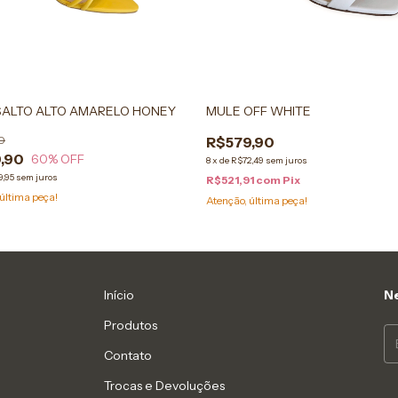
SALTO ALTO AMARELO HONEY
MULE OFF WHITE
0
R$579,90
,90
60
% OFF
8
x
de
R$72,49
sem juros
9,95
sem juros
R$521,91
com
Pix
última peça!
Atenção, última peça!
Início
Ne
Produtos
Contato
Trocas e Devoluções