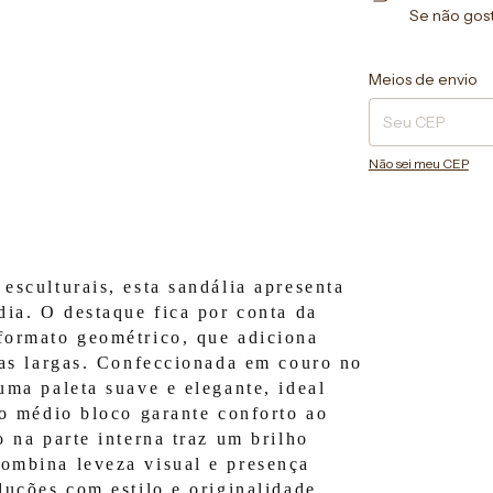
Se não gost
Entregas para o CEP
Meios de envio
Não sei meu CEP
esculturais, esta sandália apresenta
dia. O destaque fica por conta da
formato geométrico, que adiciona
ras largas. Confeccionada em couro no
uma paleta suave e elegante, ideal
to médio bloco garante conforto ao
 na parte interna traz um brilho
ombina leveza visual e presença
uções com estilo e originalidade.