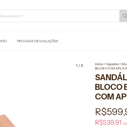
ATO
TROCAS E DEVOLUÇÕES
Início
>
Sapatos
>
Mu
1
/
6
BLUSH COM APLI
SANDÁL
BLOCO 
COM AP
R$599,
R$539,91
c