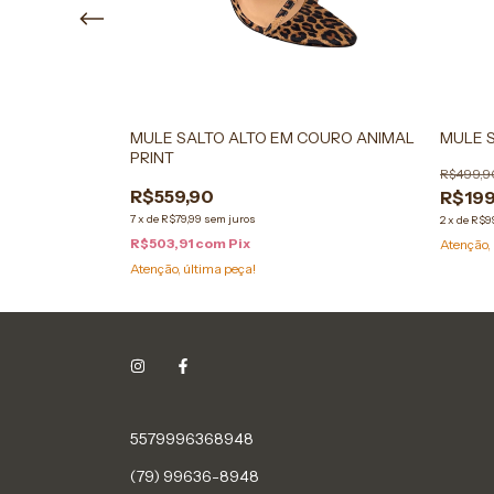
DE TREVO
MULE SALTO ALTO EM COURO ANIMAL
MULE 
PRINT
R$499,9
R$559,90
R$199
7
x
de
R$79,99
sem juros
2
x
de
R$9
R$503,91
com
Pix
Atenção, 
Atenção, última peça!
5579996368948
(79) 99636-8948