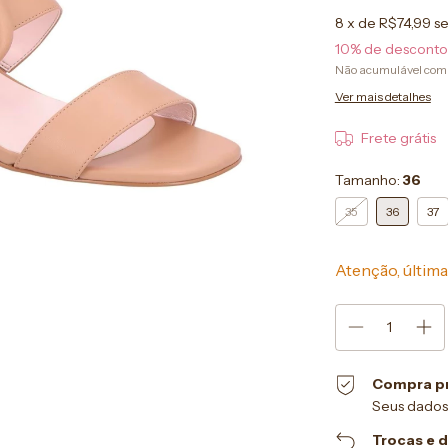
8
x de
R$74,99
se
10% de desconto
Não acumulável com
Ver mais detalhes
Frete grátis
Tamanho:
36
35
36
37
Atenção, última
Compra p
Seus dados
Trocas e 