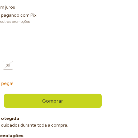
m juros
pagando com Pix
 outras promoções
38
 peça!
rotegida
 cuidados durante toda a compra.
devoluções