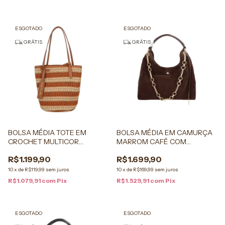
ESGOTADO
ESGOTADO
GRÁTIS
GRÁTIS
BOLSA MÉDIA TOTE EM
BOLSA MÉDIA EM CAMURÇA
CROCHET MULTICOR
MARROM CAFÉ COM
CARAMELO
CORRENTE OURO
R$1.199,90
R$1.699,90
10
x
de
R$119,99
sem juros
10
x
de
R$169,99
sem juros
R$1.079,91
com
Pix
R$1.529,91
com
Pix
ESGOTADO
ESGOTADO