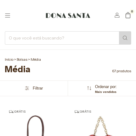
0
Início
>
Bolsas
>
Média
Média
67 produtos
Ordenar por:
Filtrar
Mais vendidos
GRÁTIS
GRÁTIS