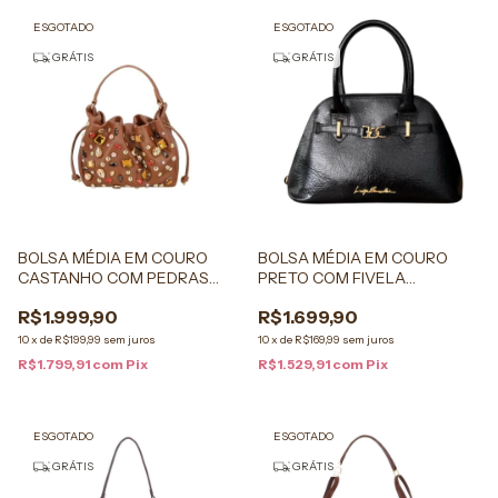
ESGOTADO
ESGOTADO
GRÁTIS
GRÁTIS
BOLSA MÉDIA EM COURO
BOLSA MÉDIA EM COURO
CASTANHO COM PEDRAS
PRETO COM FIVELA
APLICADAS
DOURADA
R$1.999,90
R$1.699,90
10
x
de
R$199,99
sem juros
10
x
de
R$169,99
sem juros
R$1.799,91
com
Pix
R$1.529,91
com
Pix
ESGOTADO
ESGOTADO
GRÁTIS
GRÁTIS