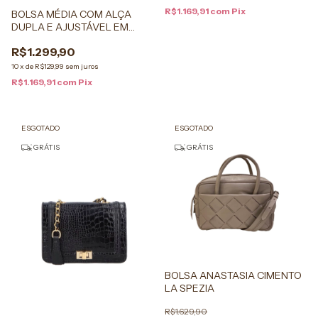
R$1.169,91
com
Pix
BOLSA MÉDIA COM ALÇA
DUPLA E AJUSTÁVEL EM
CAMURÇA CARAMELO
R$1.299,90
10
x
de
R$129,99
sem juros
R$1.169,91
com
Pix
ESGOTADO
ESGOTADO
GRÁTIS
GRÁTIS
BOLSA ANASTASIA CIMENTO
LA SPEZIA
R$1.629,90