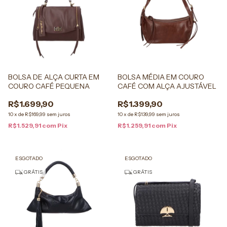
BOLSA DE ALÇA CURTA EM
BOLSA MÉDIA EM COURO
COURO CAFÉ PEQUENA
CAFÉ COM ALÇA AJUSTÁVEL
R$1.699,90
R$1.399,90
10
x
de
R$169,99
sem juros
10
x
de
R$139,99
sem juros
R$1.529,91
com
Pix
R$1.259,91
com
Pix
ESGOTADO
ESGOTADO
GRÁTIS
GRÁTIS