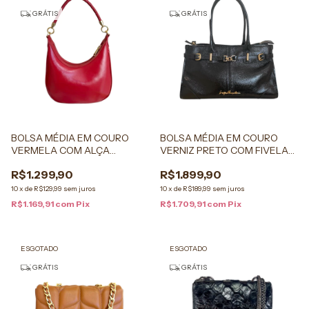
GRÁTIS
GRÁTIS
BOLSA MÉDIA EM COURO
BOLSA MÉDIA EM COURO
VERMELA COM ALÇA
VERNIZ PRETO COM FIVELA
TRAMADA
DOURADA
R$1.299,90
R$1.899,90
10
x
de
R$129,99
sem juros
10
x
de
R$189,99
sem juros
R$1.169,91
com
Pix
R$1.709,91
com
Pix
ESGOTADO
ESGOTADO
GRÁTIS
GRÁTIS