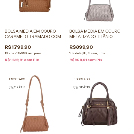
BOLSA MÉDIA EM COURO
BOLSA MÉDIA EM COURO
CARAMELO TRAMADO COM
METALIZADO TITÂNIO
ALÇA EM ROLOTÊ
MATELASSÊ COM ALÇA DE
R$1.799,90
R$899,90
NÓS
10
x
de
R$179,99
sem juros
10
x
de
R$89,99
sem juros
R$1.619,91
com
Pix
R$809,91
com
Pix
ESGOTADO
ESGOTADO
GRÁTIS
GRÁTIS