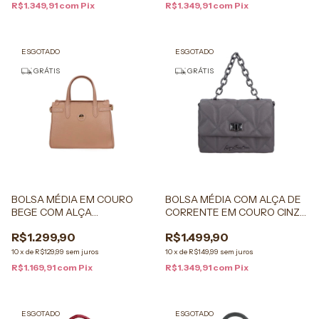
R$1.349,91
com
Pix
R$1.349,91
com
Pix
ESGOTADO
ESGOTADO
GRÁTIS
GRÁTIS
BOLSA MÉDIA EM COURO
BOLSA MÉDIA COM ALÇA DE
BEGE COM ALÇA
CORRENTE EM COURO CINZA
ESTRUTURADA
STORM
R$1.299,90
R$1.499,90
10
x
de
R$129,99
sem juros
10
x
de
R$149,99
sem juros
R$1.169,91
com
Pix
R$1.349,91
com
Pix
ESGOTADO
ESGOTADO