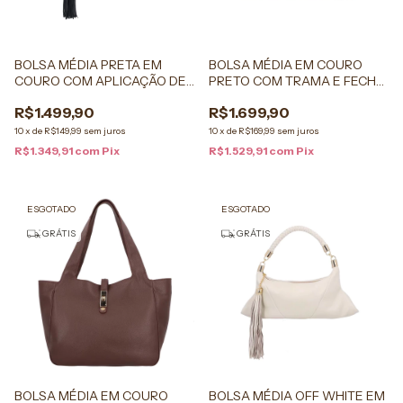
BOLSA MÉDIA PRETA EM
BOLSA MÉDIA EM COURO
COURO COM APLICAÇÃO DE
PRETO COM TRAMA E FECHO
FRANJAS E ALÇA TRAMADA
METÁLICO CALIANDRA
R$1.499,90
R$1.699,90
10
x
de
R$149,99
sem juros
10
x
de
R$169,99
sem juros
R$1.349,91
com
Pix
R$1.529,91
com
Pix
ESGOTADO
ESGOTADO
GRÁTIS
GRÁTIS
BOLSA MÉDIA EM COURO
BOLSA MÉDIA OFF WHITE EM