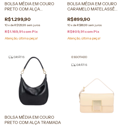
BOLSA MÉDIA EM COURO
BOLSA MÉDIA EM COURO
PRETO COM ALÇA
CARAMELO MATELASSÊ
ESTRUTURADA
CALIANDRA
R$1.299,90
R$899,90
10
x
de
R$129,99
sem juros
10
x
de
R$89,99
sem juros
R$1.169,91
com
Pix
R$809,91
com
Pix
Atenção, última peça!
Atenção, última peça!
GRÁTIS
ESGOTADO
GRÁTIS
BOLSA MÉDIA EM COURO
PRETO COM ALÇA TRAMADA