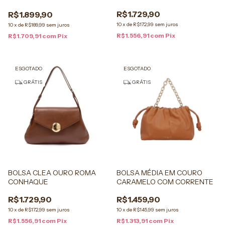
METÁLICO
R$1.729,90
R$1.899,90
10
x
de
R$172,99
sem juros
10
x
de
R$189,99
sem juros
R$1.556,91
com
Pix
R$1.709,91
com
Pix
ESGOTADO
ESGOTADO
GRÁTIS
GRÁTIS
BOLSA MÉDIA EM COURO
BOLSA CLEA OURO ROMA
CARAMELO COM CORRENTE
CONHAQUE
R$1.459,90
R$1.729,90
10
x
de
R$145,99
sem juros
10
x
de
R$172,99
sem juros
R$1.313,91
com
Pix
R$1.556,91
com
Pix