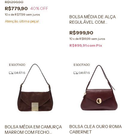
R$1.299,90
R$779,90
40
% OFF
10
x
de
R$77,99
sem juros
BOLSA MÉDIA DE ALÇA
Atenção, última peça!
REGULÁVEL COM
FECHAMENTO DE PLACA LB
R$999,90
EM COURO BEGE NATA
10
x
de
R$99,99
sem juros
R$899,91
com
Pix
ESGOTADO
ESGOTADO
GRÁTIS
GRÁTIS
BOLSA CLEA OURO ROMA
BOLSA MÉDIA EM CAMURÇA
CABERNET
MARROM COM FECHO