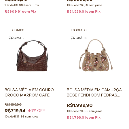
10
x
de
R$89,99
sem juros
10
x
de
R$169,99
sem juros
R$809,91
com
Pix
R$1.529,91
com
Pix
ESGOTADO
ESGOTADO
GRÁTIS
GRÁTIS
BOLSA MÉDIA EM COURO
BOLSA MÉDIA EM CAMURÇA
CROCO MARROM CAFÉ
BEGE FENDI COM PEDRAS
APLICADAS
R$1.199,90
R$1.999,90
R$719,94
40
% OFF
10
x
de
R$199,99
sem juros
10
x
de
R$71,99
sem juros
R$1.799,91
com
Pix