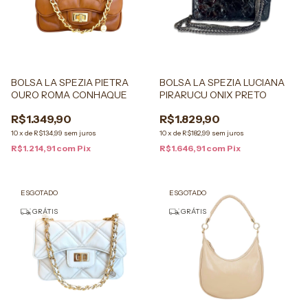
BOLSA LA SPEZIA LUCIANA
BOLSA LA SPEZIA PIETRA
PIRARUCU ONIX PRETO
OURO ROMA CONHAQUE
R$1.829,90
R$1.349,90
10
x
de
R$182,99
sem juros
10
x
de
R$134,99
sem juros
R$1.646,91
com
Pix
R$1.214,91
com
Pix
ESGOTADO
ESGOTADO
GRÁTIS
GRÁTIS