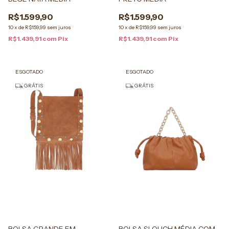
R$1.599,90
R$1.599,90
10
x
de
R$159,99
sem juros
10
x
de
R$159,99
sem juros
R$1.439,91
com
Pix
R$1.439,91
com
Pix
ESGOTADO
ESGOTADO
GRÁTIS
GRÁTIS