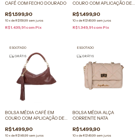
CAFÉ COM FECHO DOURADO
COURO COM APLICAÇÃO DE
FRANJAS E ALÇA TRAMADA
R$1.599,90
R$1.499,90
10
x
de
R$159,99
sem juros
10
x
de
R$149,99
sem juros
R$1.439,91
com
Pix
R$1.349,91
com
Pix
ESGOTADO
ESGOTADO
GRÁTIS
GRÁTIS
BOLSA MÉDIA CAFÉ EM
BOLSA MÉDIA ALÇA
COURO COM APLICAÇÃO DE
CORRENTE NATA
FRANJAS E ALÇA TRAMADA
R$1.499,90
R$1.499,90
10
x
de
R$149,99
sem juros
10
x
de
R$149,99
sem juros