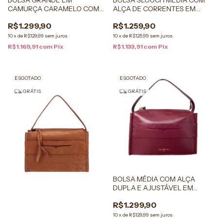
BOLSA GRANDE EM
BOLSA SLOUCH MÉDIA COM
CAMURÇA CARAMELO COM
ALÇA DE CORRENTES EM
FRANJAS
COURO CARAMELO
R$1.299,90
R$1.259,90
10
x
de
R$129,99
sem juros
10
x
de
R$125,99
sem juros
R$1.169,91
com
Pix
R$1.133,91
com
Pix
ESGOTADO
ESGOTADO
GRÁTIS
GRÁTIS
BOLSA MÉDIA COM ALÇA
DUPLA E AJUSTÁVEL EM
COURO MARSALA
R$1.299,90
10
x
de
R$129,99
sem juros