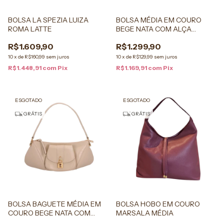
BOLSA LA SPEZIA LUIZA
BOLSA MÉDIA EM COURO
ROMA LATTE
BEGE NATA COM ALÇA
TRAMADA
R$1.609,90
R$1.299,90
10
x
de
R$160,99
sem juros
10
x
de
R$129,99
sem juros
R$1.448,91
com
Pix
R$1.169,91
com
Pix
ESGOTADO
ESGOTADO
GRÁTIS
GRÁTIS
BOLSA BAGUETE MÉDIA EM
BOLSA HOBO EM COURO
COURO BEGE NATA COM
MARSALA MÉDIA
CADEADO