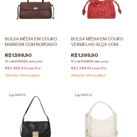
BOLSA MÉDIA EM COURO
BOLSA MÉDIA EM COURO
MARROM COM BORDADO
VERMELHO ALÇA COM
CORRENTE
R$1.599,90
R$1.399,90
10
x
de
R$159,99
sem juros
10
x
de
R$139,99
sem juros
R$1.439,91
com
Pix
R$1.259,91
com
Pix
Atenção, última peça!
Atenção, última peça!
GRÁTIS
GRÁTIS