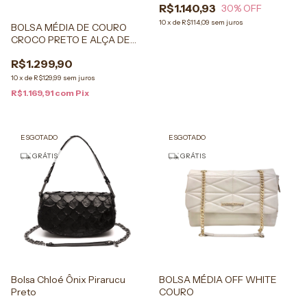
R$1.140,93
30
% OFF
10
x
de
R$114,09
sem juros
BOLSA MÉDIA DE COURO
CROCO PRETO E ALÇA DE
CORRENTES
R$1.299,90
10
x
de
R$129,99
sem juros
R$1.169,91
com
Pix
ESGOTADO
ESGOTADO
GRÁTIS
GRÁTIS
Bolsa Chloé Ônix Pirarucu
BOLSA MÉDIA OFF WHITE
Preto
COURO