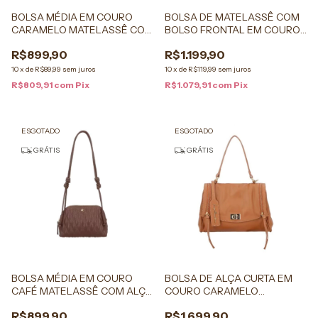
BOLSA MÉDIA EM COURO
BOLSA DE MATELASSÊ COM
CARAMELO MATELASSÊ COM
BOLSO FRONTAL EM COURO
ALÇA DE NÓS
CAFÉ MÉDIA
R$899,90
R$1.199,90
10
x
de
R$89,99
sem juros
10
x
de
R$119,99
sem juros
R$809,91
com
Pix
R$1.079,91
com
Pix
ESGOTADO
ESGOTADO
GRÁTIS
GRÁTIS
BOLSA MÉDIA EM COURO
BOLSA DE ALÇA CURTA EM
CAFÉ MATELASSÊ COM ALÇA
COURO CARAMELO
DE NÓS
PEQUENA
R$899,90
R$1.699,90