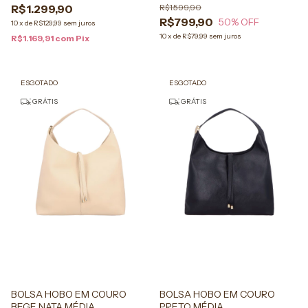
R$1.299,90
R$1.599,90
R$799,90
50
% OFF
10
x
de
R$129,99
sem juros
10
x
de
R$79,99
sem juros
R$1.169,91
com
Pix
ESGOTADO
ESGOTADO
GRÁTIS
GRÁTIS
BOLSA HOBO EM COURO
BOLSA HOBO EM COURO
BEGE NATA MÉDIA
PRETO MÉDIA