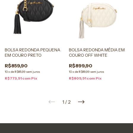
BOLSA REDONDA PEQUENA
BOLSA REDONDA MÉDIA EM
EM COURO PRETO
COURO OFF WHITE
R$859,90
R$899,90
10
x
de
R$85,99
sem juros
10
x
de
R$89,99
sem juros
R$773,91
com
Pix
R$809,91
com
Pix
1
/
2