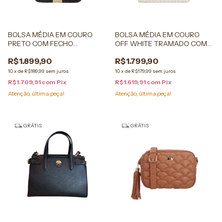
BOLSA MÉDIA EM COURO
BOLSA MÉDIA EM COURO
PRETO COM FECHO
OFF WHITE TRAMADO COM
METÁLICO
ALÇA EM ROLOTÊ
R$1.899,90
R$1.799,90
10
x
de
R$189,99
sem juros
10
x
de
R$179,99
sem juros
R$1.709,91
com
Pix
R$1.619,91
com
Pix
Atenção, última peça!
Atenção, última peça!
GRÁTIS
GRÁTIS