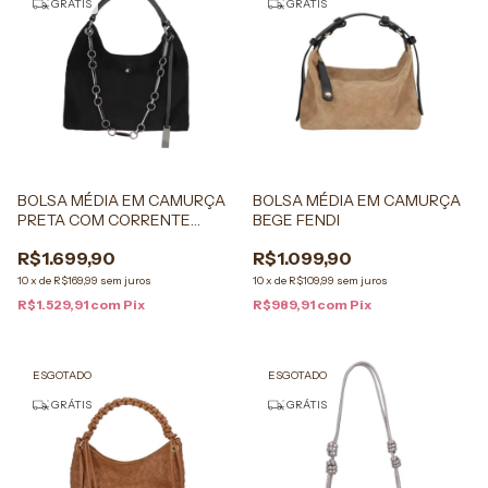
GRÁTIS
GRÁTIS
BOLSA MÉDIA EM CAMURÇA
BOLSA MÉDIA EM CAMURÇA
PRETA COM CORRENTE
BEGE FENDI
GRAFITE
R$1.699,90
R$1.099,90
10
x
de
R$169,99
sem juros
10
x
de
R$109,99
sem juros
R$1.529,91
com
Pix
R$989,91
com
Pix
ESGOTADO
ESGOTADO
GRÁTIS
GRÁTIS