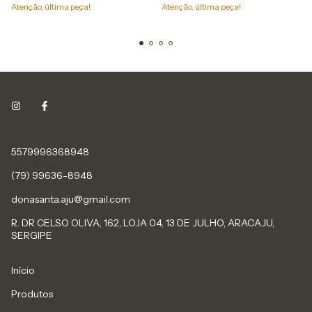
Atenção, última peça!
Atenção, última peça!
5579996368948
(79) 99636-8948
donasanta.aju@gmail.com
R. DR CELSO OLIVA, 162, LOJA 04, 13 DE JULHO, ARACAJU,
SERGIPE
Início
Produtos