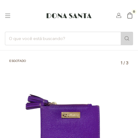
0
ESGOTADO
1
/
3