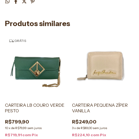
Produtos similares
GRÁTIS
CARTEIRA LB COURO VERDE
CARTEIRA PEQUENA ZÍPER
PESTO
VANILLA
R$799,90
R$249,00
10
x
de
R$79,99
sem juros
3
x
de
R$83,00
sem juros
R$719,91
com
Pix
R$224,10
com
Pix