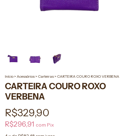
Início
>
Acessórios
>
Carteiras
>
CARTEIRA COURO ROXO VERBENA
CARTEIRA COURO ROXO
VERBENA
R$329,90
R$296,91
com
Pix
4
x de
R$82,48
sem juros