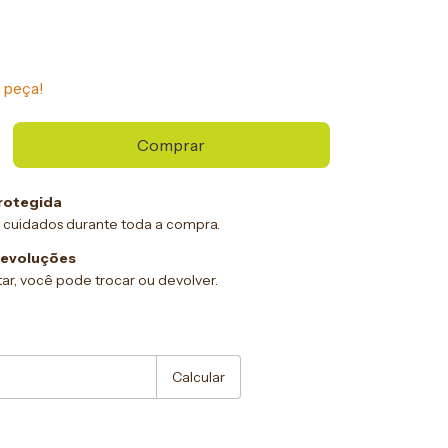
 peça!
rotegida
 cuidados durante toda a compra.
devoluções
ar, você pode trocar ou devolver.
:
Alterar CEP
Calcular