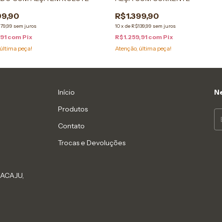
99,90
R$1.399,90
79,99
sem juros
10
x
de
R$139,99
sem juros
,91
com
Pix
R$1.259,91
com
Pix
última peça!
Atenção, última peça!
Início
Ne
Produtos
Contato
Trocas e Devoluções
RACAJU,