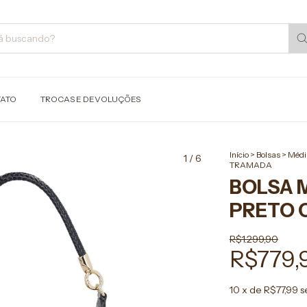
ATO
TROCAS E DEVOLUÇÕES
Início
>
Bolsas
>
Médi
1
/
6
TRAMADA
BOLSA 
PRETO 
R$1.299,90
R$779,
10
x de
R$77,99
s