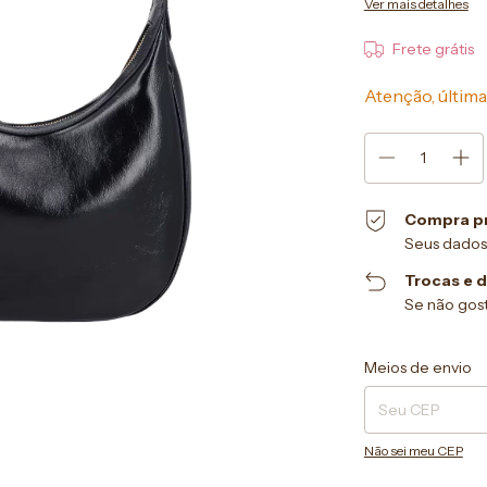
Ver mais detalhes
Frete grátis
Atenção, última
Compra p
Seus dados
Trocas e 
Se não gost
Entregas para o CEP
Meios de envio
Não sei meu CEP