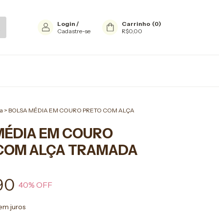
Login
/
Carrinho
(
0
)
Cadastre-se
R$0,00
a
>
BOLSA MÉDIA EM COURO PRETO COM ALÇA
MÉDIA EM COURO
COM ALÇA TRAMADA
90
40
% OFF
em juros