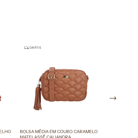
GRÁTIS
GRÁTIS
MELHO
BOLSA MÉDIA EM COURO CARAMELO
BOLSA MÉDIA
MATELASSÊ CALIANDRA
FECHO METÁL