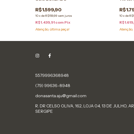
R$1.599,90
R$1.7
10
x
de
R$159,99
sem juros
10
x
de
R$1
R$1.439,91
com
Pix
R$1.619
Atenção, última peça!
Atenção, 
5579996368948
(79) 99636-8948
donasanta.aju@gmail.com
R. DR CELSO OLIVA, 162, LOJA 04, 13 DE JULHO, A
SERGIPE